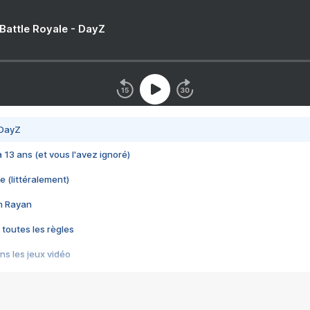
 Battle Royale - DayZ
 DayZ
 a 13 ans (et vous l'avez ignoré)
e (littéralement)
im Rayan
 toutes les règles
s les jeux vidéo
us choquant de Rockstar ? - Le scandale BULLY
e plus moche de Steam