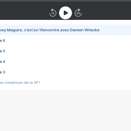
bey Maguire, c'est lui ! Rencontre avec Damien Witecka
e 6
e 5
e 4
e 3
s créatrices de la VF !
e 2
e 1
e Mektoub My Love arrive enfin ! Rencontre avec Shaïn Boumedine et Sal
i : après Toni en famille