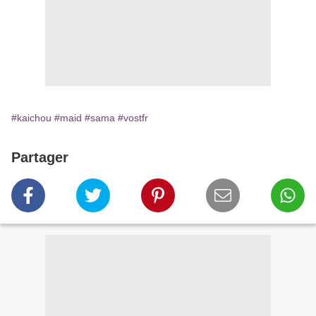
#kaichou
#maid
#sama
#vostfr
Partager