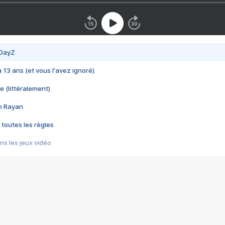
 DayZ
 a 13 ans (et vous l'avez ignoré)
e (littéralement)
im Rayan
 toutes les règles
s les jeux vidéo
us choquant de Rockstar ? - Le scandale BULLY
e plus moche de Steam
du RÊVE tourne au CAUCHEMAR
pendant 8 heures