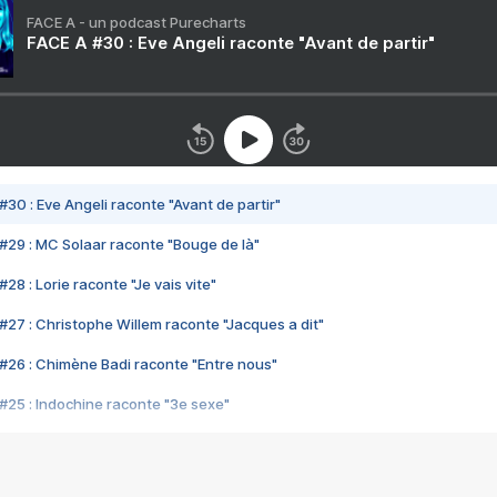
FACE A - un podcast Purecharts
FACE A #30 : Eve Angeli raconte "Avant de partir"
#30 : Eve Angeli raconte "Avant de partir"
#29 : MC Solaar raconte "Bouge de là"
28 : Lorie raconte "Je vais vite"
#27 : Christophe Willem raconte "Jacques a dit"
#26 : Chimène Badi raconte "Entre nous"
#25 : Indochine raconte "3e sexe"
#24 : Zaho raconte "C'est chelou"
#23 : Patrick Bruel raconte "Au café des délices"