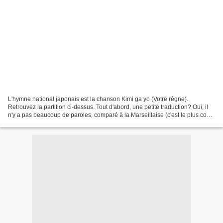
L'hymne national japonais est la chanson Kimi ga yo (Votre règne).
Retrouvez la partition ci-dessus. Tout d'abord, une petite traduction? Oui, il
n'y a pas beaucoup de paroles, comparé à la Marseillaise (c'est le plus court
des hymnes nationaux), mais...