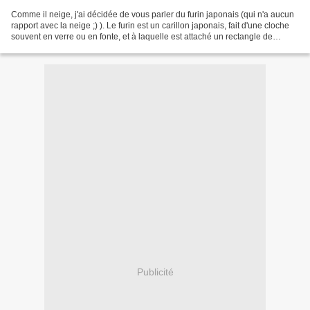
Comme il neige, j'ai décidée de vous parler du furin japonais (qui n'a aucun
rapport avec la neige ;) ). Le furin est un carillon japonais, fait d'une cloche
souvent en verre ou en fonte, et à laquelle est attaché un rectangle de
papier, sur lequel est...
Publicité