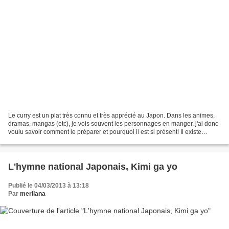
Le curry est un plat très connu et très apprécié au Japon. Dans les animes,
dramas, mangas (etc), je vois souvent les personnages en manger, j'ai donc
voulu savoir comment le préparer et pourquoi il est si présent! Il existe
plusieurs recettes de curry...
L'hymne national Japonais, Kimi ga yo
Publié le 04/03/2013 à 13:18
Par
merliana