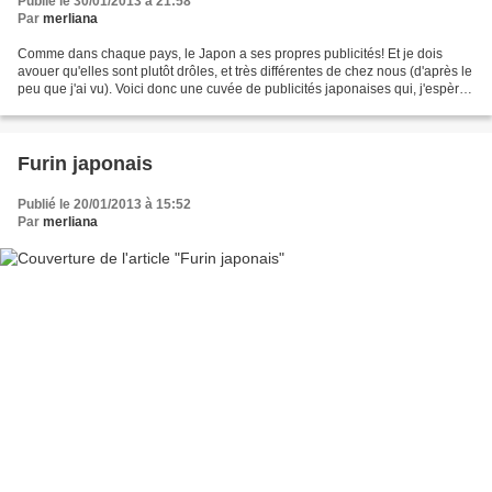
Publié le 30/01/2013 à 21:58
Par
merliana
Comme dans chaque pays, le Japon a ses propres publicités! Et je dois
avouer qu'elles sont plutôt drôles, et très différentes de chez nous (d'après le
peu que j'ai vu). Voici donc une cuvée de publicités japonaises qui, j'espère,
vous fera sourire! *Premièrement,...
Furin japonais
Publié le 20/01/2013 à 15:52
Par
merliana