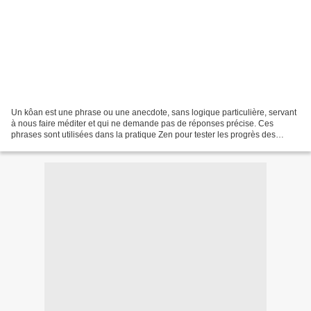
Un kôan est une phrase ou une anecdote, sans logique particulière, servant
à nous faire méditer et qui ne demande pas de réponses précise. Ces
phrases sont utilisées dans la pratique Zen pour tester les progrès des
élèves qui apprennent le Zen. Les premiers...