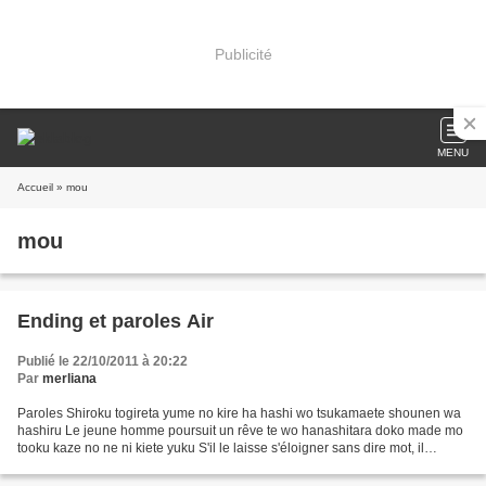
Publicité
MENU
Accueil
» mou
mou
Ending et paroles Air
Publié le 22/10/2011 à 20:22
Par
merliana
Paroles Shiroku togireta yume no kire ha hashi wo tsukamaete shounen wa
hashiru Le jeune homme poursuit un rêve te wo hanashitara doko made mo
tooku kaze no ne ni kiete yuku S'il le laisse s'éloigner sans dire mot, il
disparaîtra, au loin, avec la mélodie...