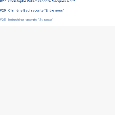
#27 : Christophe Willem raconte "Jacques a dit"
#26 : Chimène Badi raconte "Entre nous"
#25 : Indochine raconte "3e sexe"
#24 : Zaho raconte "C'est chelou"
#23 : Patrick Bruel raconte "Au café des délices"
#22 : Kyo raconte "Le chemin"
#21 : Nolwenn Leroy raconte "Cassé"
#20 : Patrick Hernandez raconte "Born to be alive"
#19 : Lorie raconte "Près de moi"
#18 : Michael Jones raconte "A nos actes manqués" (avec Jean-Jacque
#17 : Khaled raconte "Aïcha"
#16 : Corneille raconte "Parce qu'on vient de loin"
#15 : Indochine raconte "L'aventurier"