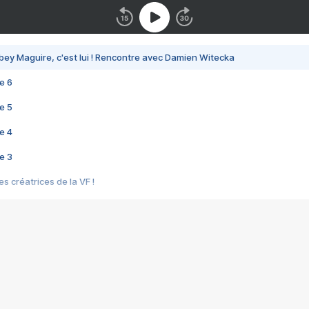
bey Maguire, c'est lui ! Rencontre avec Damien Witecka
e 6
e 5
e 4
e 3
s créatrices de la VF !
e 2
e 1
e Mektoub My Love arrive enfin ! Rencontre avec Shaïn Boumedine et Sal
i : après Toni en famille
elle réalise le bouleversant Dites lui que je l'aime