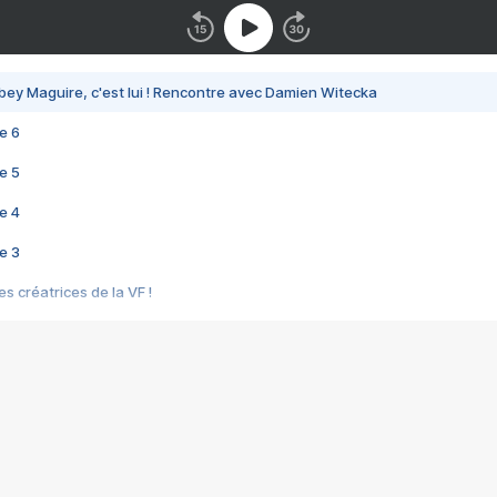
bey Maguire, c'est lui ! Rencontre avec Damien Witecka
e 6
e 5
e 4
e 3
s créatrices de la VF !
e 2
e 1
e Mektoub My Love arrive enfin ! Rencontre avec Shaïn Boumedine et Sal
i : après Toni en famille
elle réalise le bouleversant Dites lui que je l'aime