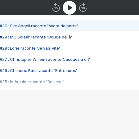
#30 : Eve Angeli raconte "Avant de partir"
#29 : MC Solaar raconte "Bouge de là"
28 : Lorie raconte "Je vais vite"
#27 : Christophe Willem raconte "Jacques a dit"
#26 : Chimène Badi raconte "Entre nous"
#25 : Indochine raconte "3e sexe"
#24 : Zaho raconte "C'est chelou"
#23 : Patrick Bruel raconte "Au café des délices"
#22 : Kyo raconte "Le chemin"
#21 : Nolwenn Leroy raconte "Cassé"
#20 : Patrick Hernandez raconte "Born to be alive"