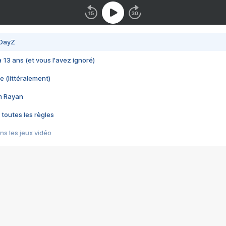
 DayZ
 a 13 ans (et vous l'avez ignoré)
e (littéralement)
im Rayan
 toutes les règles
s les jeux vidéo
us choquant de Rockstar ? - Le scandale BULLY
e plus moche de Steam
du RÊVE tourne au CAUCHEMAR
pendant 8 heures
it… à tort