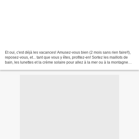
Et oui, c'est déjà les vacances! Amusez-vous bien (2 mois sans rien faire!!),
reposez-vous, et... tant que vous y êtes, profitez-en! Sortez les maillots de
bain, les lunettes et la crème solaire pour allez à la mer ou à la montagne
(heu... plutôt la combinaison...