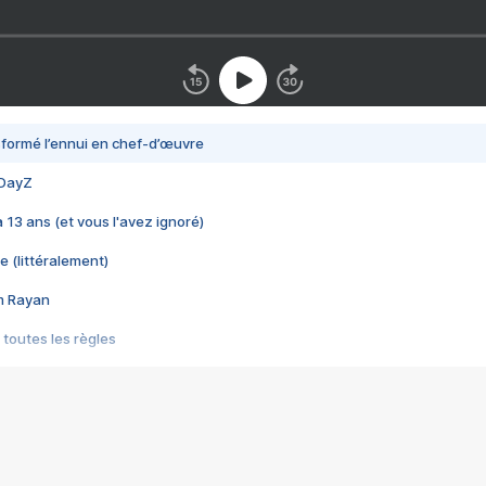
nsformé l’ennui en chef-d’œuvre
 DayZ
 a 13 ans (et vous l'avez ignoré)
e (littéralement)
im Rayan
 toutes les règles
s les jeux vidéo
us choquant de Rockstar ? - Le scandale BULLY
e plus moche de Steam