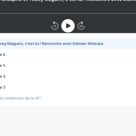
bey Maguire, c'est lui ! Rencontre avec Damien Witecka
e 6
e 5
e 4
e 3
s créatrices de la VF !
e 2
e 1
e Mektoub My Love arrive enfin ! Rencontre avec Shaïn Boumedine et Sal