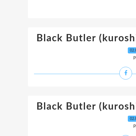
Black Butler (kuroshi
02.
P
Black Butler (kuroshi
02.
P