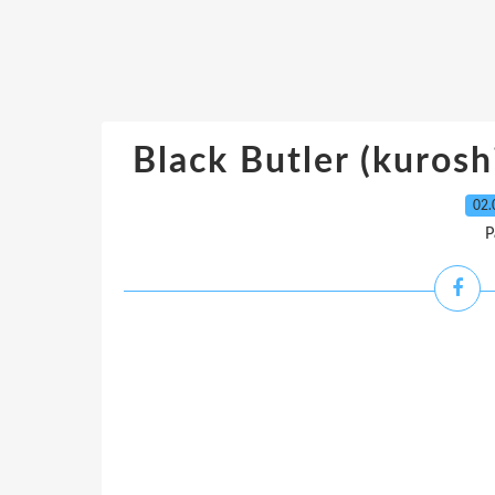
Black Butler (kuroshi
02.
P