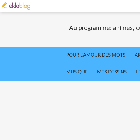
Au programme: animes, cul
POUR L'AMOUR DES MOTS
AR
MUSIQUE
MES DESSINS
L