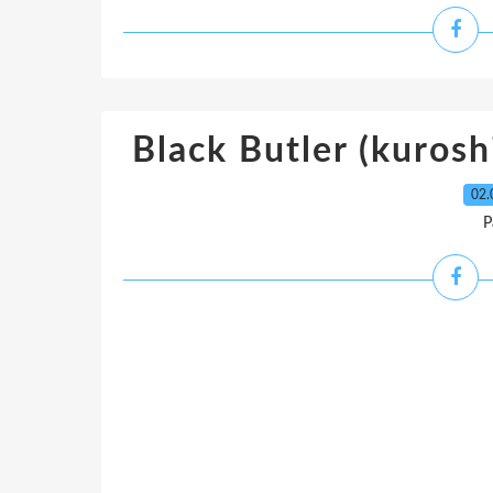
Black Butler (kuroshi
02.
P