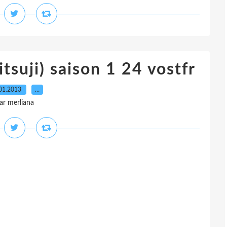
tsuji) saison 1 24 vostfr
01.2013
…
ar merliana