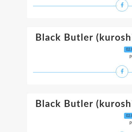
Black Butler (kuroshi
02.
P
Black Butler (kuroshi
02.
P