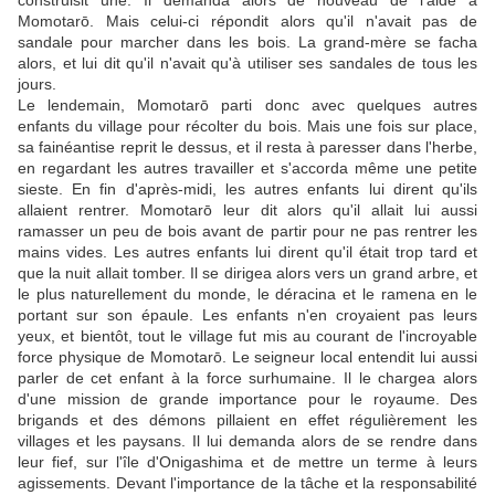
construisit une. Il demanda alors de nouveau de l'aide à
Momotarō. Mais celui-ci répondit alors qu'il n'avait pas de
sandale pour marcher dans les bois. La grand-mère se facha
alors, et lui dit qu'il n'avait qu'à utiliser ses sandales de tous les
jours.
Le lendemain, Momotarō parti donc avec quelques autres
enfants du village pour récolter du bois. Mais une fois sur place,
sa fainéantise reprit le dessus, et il resta à paresser dans l'herbe,
en regardant les autres travailler et s'accorda même une petite
sieste. En fin d'après-midi, les autres enfants lui dirent qu'ils
allaient rentrer. Momotarō leur dit alors qu'il allait lui aussi
ramasser un peu de bois avant de partir pour ne pas rentrer les
mains vides. Les autres enfants lui dirent qu'il était trop tard et
que la nuit allait tomber. Il se dirigea alors vers un grand arbre, et
le plus naturellement du monde, le déracina et le ramena en le
portant sur son épaule. Les enfants n'en croyaient pas leurs
yeux, et bientôt, tout le village fut mis au courant de l'incroyable
force physique de Momotarō. Le seigneur local entendit lui aussi
parler de cet enfant à la force surhumaine. Il le chargea alors
d'une mission de grande importance pour le royaume. Des
brigands et des démons pillaient en effet régulièrement les
villages et les paysans. Il lui demanda alors de se rendre dans
leur fief, sur l'île d'Onigashima et de mettre un terme à leurs
agissements. Devant l'importance de la tâche et la responsabilité