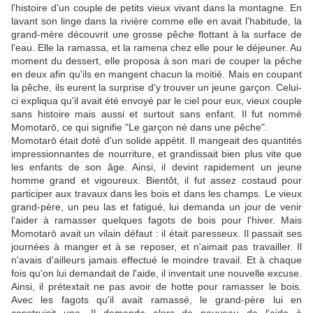
l'histoire d'un couple de petits vieux vivant dans la montagne. En
lavant son linge dans la rivière comme elle en avait l'habitude, la
grand-mère découvrit une grosse pêche flottant à la surface de
l'eau. Elle la ramassa, et la ramena chez elle pour le déjeuner. Au
moment du dessert, elle proposa à son mari de couper la pêche
en deux afin qu'ils en mangent chacun la moitié. Mais en coupant
la pêche, ils eurent la surprise d'y trouver un jeune garçon. Celui-
ci expliqua qu'il avait été envoyé par le ciel pour eux, vieux couple
sans histoire mais aussi et surtout sans enfant. Il fut nommé
Momotarō, ce qui signifie "Le garçon né dans une pêche".
Momotarō était doté d'un solide appétit. Il mangeait des quantités
impressionnantes de nourriture, et grandissait bien plus vite que
les enfants de son âge. Ainsi, il devint rapidement un jeune
homme grand et vigoureux. Bientôt, il fut assez costaud pour
participer aux travaux dans les bois et dans les champs. Le vieux
grand-père, un peu las et fatigué, lui demanda un jour de venir
l'aider à ramasser quelques fagots de bois pour l'hiver. Mais
Momotarō avait un vilain défaut : il était paresseux. Il passait ses
journées à manger et à se reposer, et n'aimait pas travailler. Il
n'avais d'ailleurs jamais effectué le moindre travail. Et à chaque
fois qu'on lui demandait de l'aide, il inventait une nouvelle excuse.
Ainsi, il prétextait ne pas avoir de hotte pour ramasser le bois.
Avec les fagots qu'il avait ramassé, le grand-père lui en