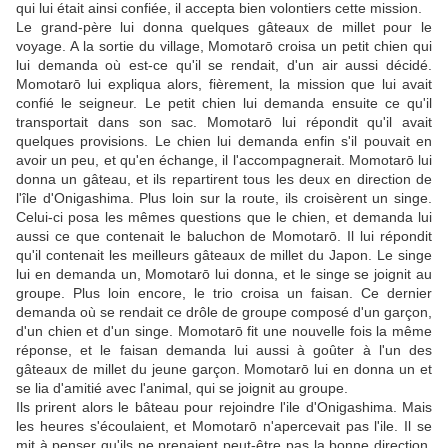
qui lui était ainsi confiée, il accepta bien volontiers cette mission.
Le grand-père lui donna quelques gâteaux de millet pour le
voyage. A la sortie du village, Momotarō croisa un petit chien qui
lui demanda où est-ce qu'il se rendait, d'un air aussi décidé.
Momotarō lui expliqua alors, fièrement, la mission que lui avait
confié le seigneur. Le petit chien lui demanda ensuite ce qu'il
transportait dans son sac. Momotarō lui répondit qu'il avait
quelques provisions. Le chien lui demanda enfin s'il pouvait en
avoir un peu, et qu'en échange, il l'accompagnerait. Momotarō lui
donna un gâteau, et ils repartirent tous les deux en direction de
l'île d'Onigashima. Plus loin sur la route, ils croisèrent un singe.
Celui-ci posa les mêmes questions que le chien, et demanda lui
aussi ce que contenait le baluchon de Momotarō. Il lui répondit
qu'il contenait les meilleurs gâteaux de millet du Japon. Le singe
lui en demanda un, Momotarō lui donna, et le singe se joignit au
groupe. Plus loin encore, le trio croisa un faisan. Ce dernier
demanda où se rendait ce drôle de groupe composé d'un garçon,
d'un chien et d'un singe. Momotarō fit une nouvelle fois la même
réponse, et le faisan demanda lui aussi à goûter à l'un des
gâteaux de millet du jeune garçon. Momotarō lui en donna un et
se lia d'amitié avec l'animal, qui se joignit au groupe.
Ils prirent alors le bâteau pour rejoindre l'ile d'Onigashima. Mais
les heures s'écoulaient, et Momotarō n'apercevait pas l'ile. Il se
mit à penser qu'ils ne prenaient peut-être pas la bonne direction,