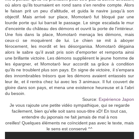
où alors qu'ils tournaient en rond sans s'en rendre compte. Alors
le faisan prit un peu d'altitude, et guida le navire jusqu'à son
objectif. Mais arrivé sur place, Momotarō fut bloqué par une
lourde porte qui lui barrait le passage. Le singe escalada le mur
d'enceinte du château des démons et ouvrit la porte de l'intérieur.
Une fois dans la place, Momotarō menaça les démons, mais
ceux-ci se moquèrent de lui. Le chien se mit à aboyer
férocement, les mordit et les désorganisa. Momotarō dégaina
alors le sabre qu'il avait pris soin d'emporter et remporta ainsi
une brillante victoire. Les démons supplièrent le jeune homme de
les épargner, et Momotarō leur accordit sa grâce à condition
qu'ils ne troublent plus son pays. En signe de victoire, il s'empara
des innombrables trésors que les démons avaient entassés sur
leur ile, et il rentra chez lui avec les 3 animaux. Il fut couvert de
gloire dans son pays, et mena une existence heureuse et à l'abri
du besoin.
Source:
Expérience Japon
Je vous rajoute une petite vidéo sympathique, qui se regarde
facilement, bien qu'elle soit sans sous-titre xD! En tout cas,
entendre du japonais ne fait jamais de mal à nos
oreilles! Quelques éléments ne coïncident pas avec le texte, mais
le sens est conservé ^^