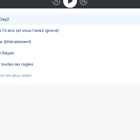
 DayZ
 a 13 ans (et vous l'avez ignoré)
e (littéralement)
im Rayan
 toutes les règles
s les jeux vidéo
us choquant de Rockstar ? - Le scandale BULLY
e plus moche de Steam
du RÊVE tourne au CAUCHEMAR
pendant 8 heures
it… à tort