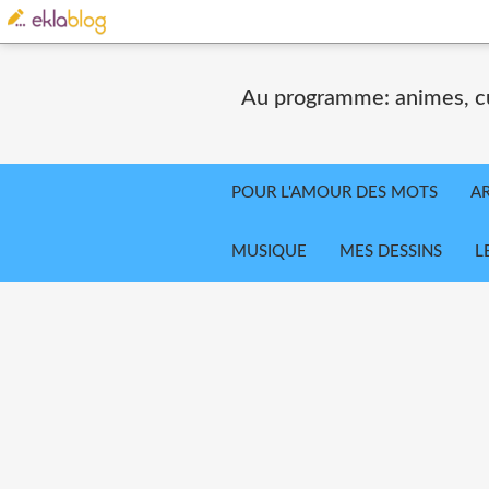
Au programme: animes, cul
POUR L'AMOUR DES MOTS
AR
MUSIQUE
MES DESSINS
L