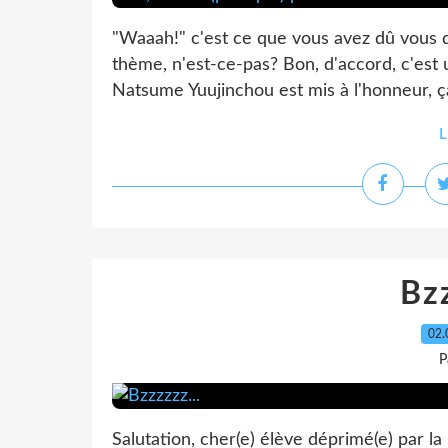
"Waaah!" c'est ce que vous avez dû vous d
thème, n'est-ce-pas? Bon, d'accord, c'est
Natsume Yuujinchou est mis à l'honneur, ç
L
Bzz
02.
P
Salutation, cher(e) élève déprimé(e) par la