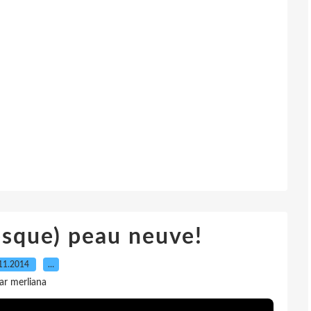
resque) peau neuve!
11.2014
…
ar merliana