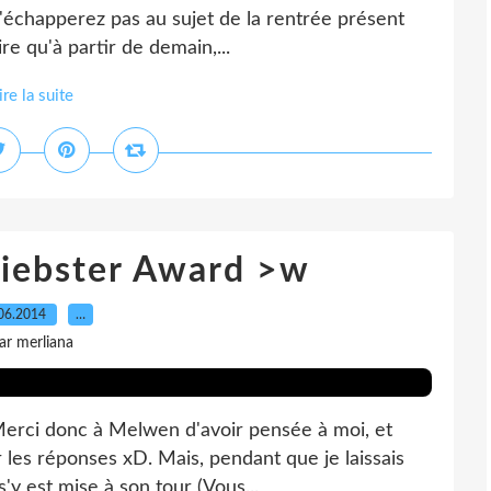
'échapperez pas au sujet de la rentrée présent
ire qu'à partir de demain,...
ire la suite
Liebster Award >w
06.2014
…
ar merliana
 Merci donc à Melwen d'avoir pensée à moi, et
r les réponses xD. Mais, pendant que je laissais
'y est mise à son tour (Vous...