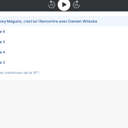
bey Maguire, c'est lui ! Rencontre avec Damien Witecka
e 6
e 5
e 4
e 3
s créatrices de la VF !
e 2
e 1
e Mektoub My Love arrive enfin ! Rencontre avec Shaïn Boumedine et Sal
i : après Toni en famille
elle réalise le bouleversant Dites lui que je l'aime